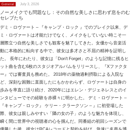
July 3, 2026
General
ノーメイクでも問題なし：その自然な美しさに思わず息をのむ
セレブたち
デミ・ロヴァート – 『キャンプ・ロック 』でのブレイク以来、デ
ミ・ロヴァートは才能だけでなく、メイクをしていない時こそ一
層際立つ自然な美しさでも観客を魅了してきた。女優から音楽活
動に本格的に転向する中で、彼女は多才さと不屈の精神を証明し
た。 長年にわたり、彼女は「Don’t Forget」のような記憶に残るヒ
ット曲を含む6枚のスタジオアルバムをリリースし、『Xファクタ
ー』では審査員も務めた。 2018年の薬物過剰摂取による入院な
ど、深刻な困難に直面したにもかかわらず、ロヴァートは自身の
歩みを率直に語り続け、2020年にはエレン・デジェネレスとのイ
ンタビューでその経験を赤裸々に明かした。 デミ・ロヴァート –
『キャンプ・ロック』 ケリー・クラークソン – 』に初登場した
際、彼女は親しみやすい「隣の女の子」のような魅力を体現し、
瞬く間に世界中の視聴者の心を掴んだ。同番組の初回シーズンで
優勝した後、彼女はRCAレコードと契約を結び、急速に名声を博