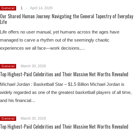
1
-
April 14, 2026
General
Our Shared Human Journey: Navigating the General Tapestry of Everyday
Life
Life offers no user manual, yet humans across the ages have
managed to carve a rhythm out of the seemingly chaotic
experiences we all face—work decisions,…
March 30, 2026
General
Top Highest-Paid Celebrities and Their Massive Net Worths Revealed
Michael Jordan : Basketball Star – $1.5 Billion Michael Jordan is
widely regarded as one of the greatest basketball players of all time,
and his financial…
March 30, 2026
General
Top Highest-Paid Celebrities and Their Massive Net Worths Revealed