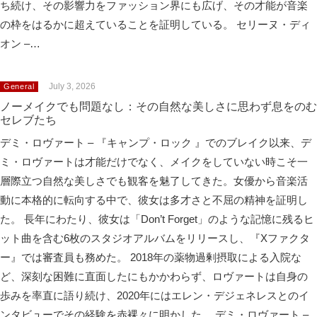
ち続け、その影響力をファッション界にも広げ、その才能が音楽
の枠をはるかに超えていることを証明している。 セリーヌ・ディ
オン –…
July 3, 2026
General
ノーメイクでも問題なし：その自然な美しさに思わず息をのむ
セレブたち
デミ・ロヴァート – 『キャンプ・ロック 』でのブレイク以来、デ
ミ・ロヴァートは才能だけでなく、メイクをしていない時こそ一
層際立つ自然な美しさでも観客を魅了してきた。女優から音楽活
動に本格的に転向する中で、彼女は多才さと不屈の精神を証明し
た。 長年にわたり、彼女は「Don’t Forget」のような記憶に残るヒ
ット曲を含む6枚のスタジオアルバムをリリースし、『Xファクタ
ー』では審査員も務めた。 2018年の薬物過剰摂取による入院な
ど、深刻な困難に直面したにもかかわらず、ロヴァートは自身の
歩みを率直に語り続け、2020年にはエレン・デジェネレスとのイ
ンタビューでその経験を赤裸々に明かした。 デミ・ロヴァート –