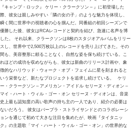
『キャンプ・ロック』 ケリー・クラークソン – 』に初登場した
際、彼女は親しみやすい「隣の女の子」のような魅力を体現し、
瞬く間に世界中の視聴者の心を掴んだ。同番組の初回シーズンで
優勝した後、彼女はRCAレコードと契約を結び、急速に名声を博
した。 それ以来、クラークソンは8枚のスタジオアルバムをリリー
スし、世界中で2,500万枚以上のレコードを売り上げてきた。その
間も、美容整形に頼ることなく、自然な姿を保ち続けている。こ
れほどの成功を収めながらも、彼女は新曲のリリース計画や、象
徴的なハリウッド・ウォーク・オブ・フェイムに星を刻まれると
いう栄誉など、新たなプロジェクトを追求し続けている。 ケリ
ー・クラークソン – アメリカン・アイドル セリーヌ・ディオン –
マイ・ハート・ウィル・ゴー・オン セリーヌ・ディオンは、音楽
史上最も認知度の高い歌声の持ち主の一人であり、紹介の必要は
ないだろう。 彼女はバーブラ・ストライサンドとのコラボレーシ
ョンを通じて初めて大きな注目を集めたが、映画『タイタニッ
ク』の主題歌「マイ・ハート・ウィル・ゴー・オン」の世界的な