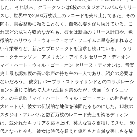
した。 それ以来、クラークソンは8枚のスタジオアルバムをリリー
スし、世界中で2,500万枚以上のレコードを売り上げてきた。その
間も、美容整形に頼ることなく、自然な姿を保ち続けている。こ
れほどの成功を収めながらも、彼女は新曲のリリース計画や、象
徴的なハリウッド・ウォーク・オブ・フェイムに星を刻まれると
いう栄誉など、新たなプロジェクトを追求し続けている。 ケリ
ー・クラークソン – アメリカン・アイドル セリーヌ・ディオン –
マイ・ハート・ウィル・ゴー・オン セリーヌ・ディオンは、音楽
史上最も認知度の高い歌声の持ち主の一人であり、紹介の必要は
ないだろう。 彼女はバーブラ・ストライサンドとのコラボレーシ
ョンを通じて初めて大きな注目を集めたが、映画『タイタニッ
ク』の主題歌「マイ・ハート・ウィル・ゴー・オン」の世界的な
大ヒットが、彼女の伝説的な地位を確固たるものにした。12枚の
スタジオ・アルバムと数百万枚のレコード売上を誇るディオン
は、並外れたキャリアを築き上げ、莫大な富を蓄積してきた。 50
代となった今も、彼女は時代を超えた優雅さと自然な美しさを放