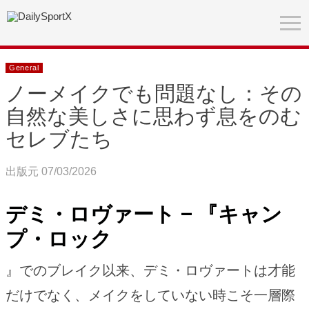
General
ノーメイクでも問題なし：その
自然な美しさに思わず息をのむ
セレブたち
出版元 07/03/2026
デミ・ロヴァート – 『キャン
プ・ロック
』でのブレイク以来、デミ・ロヴァートは才能
だけでなく、メイクをしていない時こそ一層際