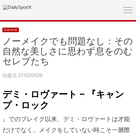
General
ノーメイクでも問題なし：その
自然な美しさに思わず息をのむ
セレブたち
出版元 07/03/2026
デミ・ロヴァート – 『キャン
プ・ロック
』でのブレイク以来、デミ・ロヴァートは才能
だけでなく、メイクをしていない時こそ一層際